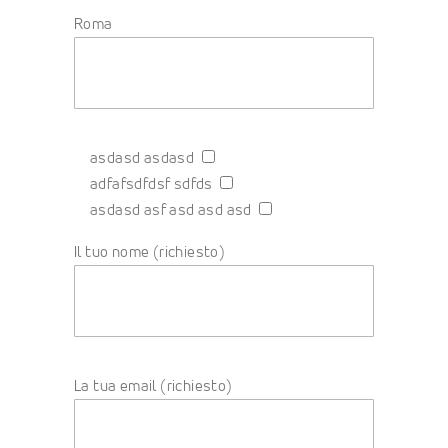
Roma
asdasd asdasd
adfafsdfdsf sdfds
asdasd asf asd asd asd
Il tuo nome (richiesto)
La tua email (richiesto)