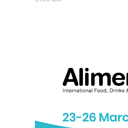
Fiere
,
News