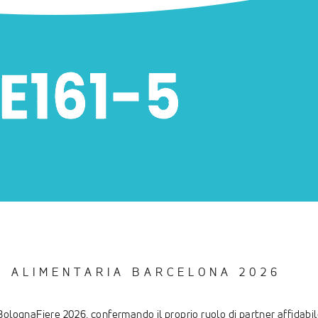
D ALIMENTARIA BARCELONA 2026
lognaFiere 2026, confermando il proprio ruolo di partner affidabile